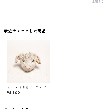
通報する
最近チェックした商品
《inorco》動物ピンブローチ_
002
¥5,500