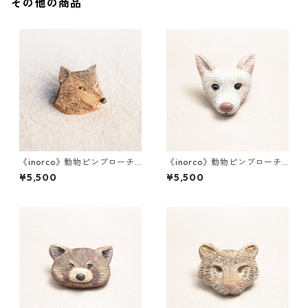
その他の商品
《inorco》動物ピンブローチ_
《inorco》動物ピンブローチ_
013
008
¥5,500
¥5,500