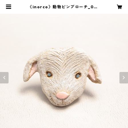
《inorco》動物ピンブローチ_002
| 100mmdesign